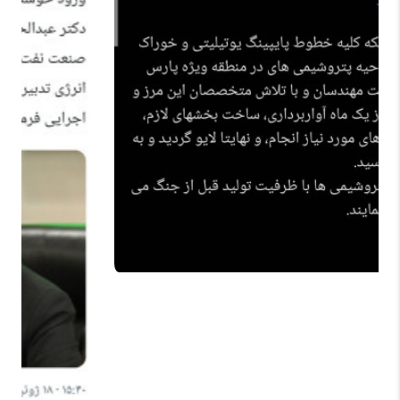
بابک آوند: عضو کارگروه نفت دولت پزشکیان