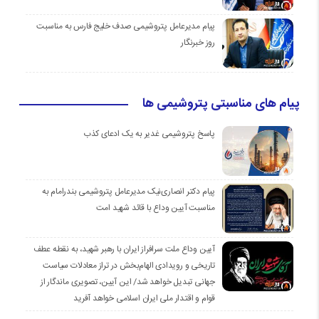
پیام مدیرعامل پتروشیمی صدف خلیج فارس به مناسبت
روز خبرنگار
پیام های مناسبتی پتروشیمی ها
پاسخ پتروشیمی غدیر به یک ادعای کذب
پیام دکتر انصاری‌نیک مدیرعامل پتروشیمی بندرامام به
مناسبت آیین وداع با قائد شهید امت
آیین وداع ملت سرافراز ایران با رهبر شهید، به نقطه عطف
تاریخی و رویدادی الهام‌بخش در تراز معادلات سیاست
جهانی تبدیل خواهد شد/ این آیین، تصویری ماندگار از
قوام و اقتدار ملی ایران اسلامی خواهد آفرید