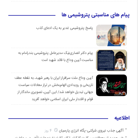
پیام های مناسبتی پتروشیمی ها
پاسخ پتروشیمی غدیر به یک ادعای کذب
پیام دکتر انصاری‌نیک مدیرعامل پتروشیمی بندرامام به
مناسبت آیین وداع با قائد شهید امت
آیین وداع ملت سرافراز ایران با رهبر شهید، به نقطه عطف
تاریخی و رویدادی الهام‌بخش در تراز معادلات سیاست
جهانی تبدیل خواهد شد/ این آیین، تصویری ماندگار از
قوام و اقتدار ملی ایران اسلامی خواهد آفرید
اطلاعیه
آگهی جذب نیروی شرکتی-پگاه انرژی پارسیان
4 روز