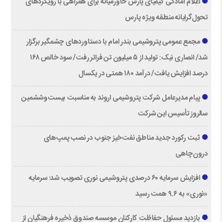
اعلام آمادگی کیمیای پارس خاورمیانه برای همراهی با رویکردهای
تحول‌گرایانه منطقه ویژه پارس
مجمع عمومی پتروشیمی بندر امام با دستاوردهای چشمگیر برگزار
شد/ انصاری نیک: تولید از ۵ میلیون تن فراتر رفت/ سود خالص ۱۶۸
درصد افزایش یافت/ درآمد ۱۸۰ همتی در یکسال
پیام مدیرعامل شرکت پتروشیمی اروند به مناسبت بیست‌و‌ششمین
سالروز تأسیس این شرکت
ثبت رکورد جدید مناطق نفت‌خیز جنوب در نصب پمپ‌های
درون‌چاهی
افزایش سرمایه ۶۰ درصدی پتروشیمی نوری تصویب شد؛ سرمایه
«نوری» به ۹.۶ همت رسید
بازدید مسئول حفاظت کارکنان موسسه صندوق ذخیره فرهنگیان از