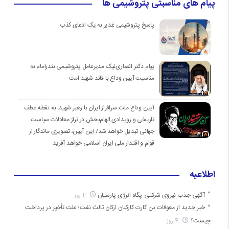
پیام های مناسبتی پتروشیمی ها
پاسخ پتروشیمی غدیر به یک ادعای کذب
پیام دکتر انصاری‌نیک مدیرعامل پتروشیمی بندرامام به
مناسبت آیین وداع با قائد شهید امت
آیین وداع ملت سرافراز ایران با رهبر شهید، به نقطه عطف
تاریخی و رویدادی الهام‌بخش در تراز معادلات سیاست
جهانی تبدیل خواهد شد/ این آیین، تصویری ماندگار از
قوام و اقتدار ملی ایران اسلامی خواهد آفرید
اطلاعیه
آگهی جذب نیروی شرکتی-پگاه انرژی پارسیان
4 روز
خبر جدید از معوقات بن کارت کارکنان ارکان ثالث نفت؛ علت تأخیر در پرداخت
چیست؟
4 روز