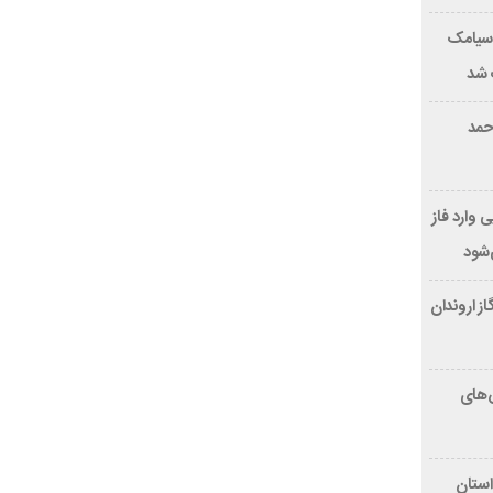
 سیامک
 شد
احمد
 وارد فاز
ز اروندان
ش‌های
ستان