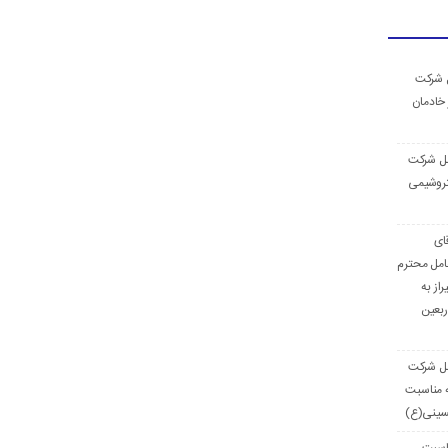
ل شركت
 خادمان
مل شرکت
تروشیمی
ای
امل محترم
از به
ربعین
مل شركت
ه مناسبت
حسینی(ع)