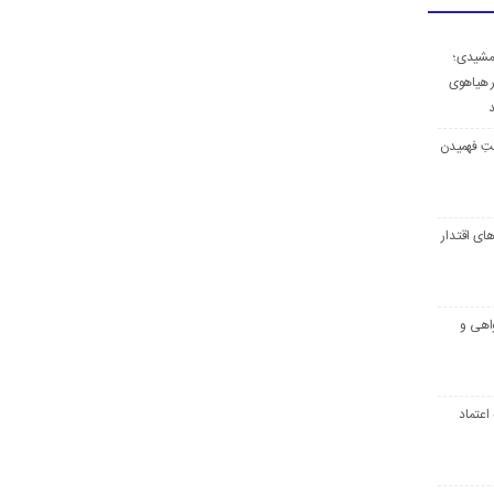
جمشیدی؛
 هیاهوی
د
تِ فهمیدن
ای اقتدار
اهی و
 اعتماد