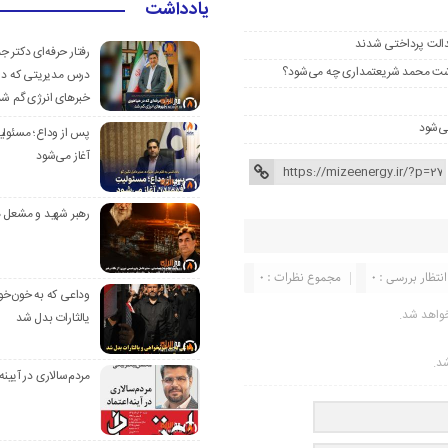
یادداشت
عدالت پرداختی شدند
رفتار حرفه‌ای دکتر 
درس مدیریتی که در
خبرهای انرژی گم ش
ی‌شود
پس از وداع؛ مسئولی
آغاز می‌شود
رهبر شهید و مشعل ه
انتظار بررسی : 0
مجموع نظرات : 0
وداعی که به خون‌خو
واهد شد.
یالثارات بدل شد
شد.
مردم‌سالاری در آیینه