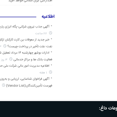
اقتدار ملی ایران اسلامی خواهد آفرید
اطلاعیه
آگهی جذب نیروی شرکتی-پگاه انرژی پارس
22 ساعت
خبر جدید از معوقات بن کارت کارکنان ارکا
نفت؛ علت تأخیر در پرداخت چیست؟
23 ساعت
ادارات بوشهر چهارشنبه ۱۴ مرد
فعالیت بانک ها و مراکز خدماتی
3 روز
اطلاعیه مدیریت امور مالی شرکت ملی حفا
1 هفته
آگهی فراخوان شناسایی، ارزیابی و به‌روز
فهرست تأمین‌کنندگان(Vendor List)
1 هفته
ات داغ: