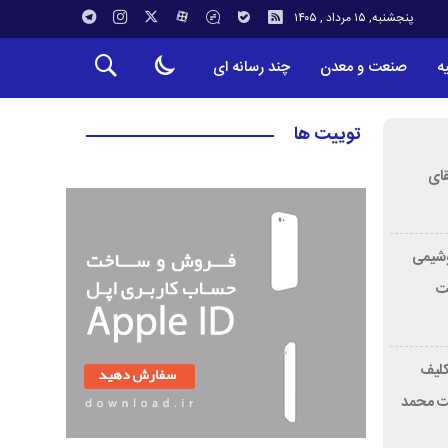
پنجشنبه, ۱۵ مرداد , ۱۴۰۵
ه
صنعت و معدن
چند رسانه ای
توییت ها
قای
وشیمی
لت
تکلیف
ت محمد