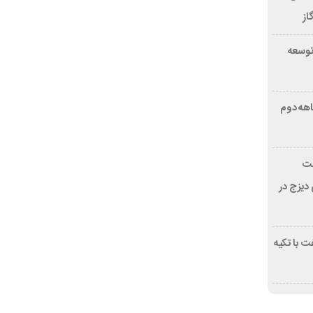
از
توسعه
هه دوم
فت
 دیزج در
 با تکیه