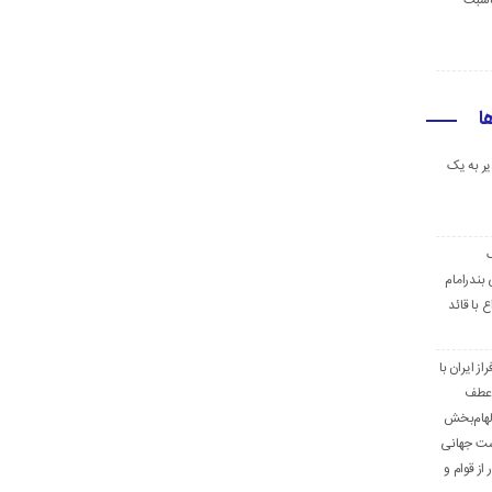
ناسبت
ا
ر به یک
ک
بندرامام
 با قائد
ز ایران با
 عطف
لهام‌بخش
است جهانی
از قوام و