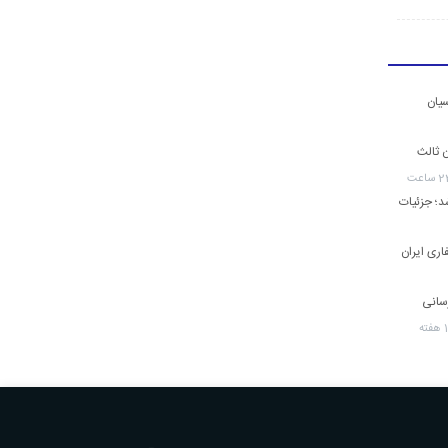
یان
ن ثالث
اد تعطیل شد؛ جزئیات
ری ایران
رسانی