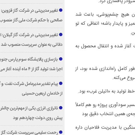
ترودر پافشاری کرد.
تغییر مدیریتی در شرکت گاز قزوین؛
بدون هیچ چشم‌پوشی، باعث شد
صالحی با حکم شرکت ملی گاز منصوب
میز و پایدار باشه؛ اتفاقی که تو
ن.
تغییر مدیریتی در شرکت گاز گیلان؛ 
دانائی به عنوان سرپرست منصوب شد
ات آغاز شده و انتقال محصول به
بازسازی پالایشگاه سوم پارس جنوبی
ور کامل راه‌اندازی شده بود، از
اجرا شد؛ تولید گاز از ۴ ماه آینده آغاز می‌شود
وع می‌کنه.
پیام تقدیر مدیرعامل شركت نفت و گا
ط تولید به «اتیلن غرب» بود.
از خادمان اربعین حسینی
سیر سودآوری پروژه رو هم کاملاً
ناترازی انرژی یکی از مهم‌ترین چال
پیش روی دولت چهاردهم بود
 سنگین با مدیریت فلاحیان داره
رحمت سلیمی سرپرست شرکت گاز ا