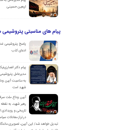
پیام مدیرعامل به م
اربعین حسینی
پیام های مناسبتی پتروشیمی ه
پاسخ پتروشیمی غدی
ادعای کذب
پیام دکتر انصاری‌نی
مدیرعامل پتروشیمی 
به مناسبت آیین وداع
شهید امت
آیین وداع ملت سرافرا
رهبر شهید، به نقطه
تاریخی و رویدادی ا
در تراز معادلات سی
تبدیل خواهد شد/ این آیین، تصویری ماندگار 