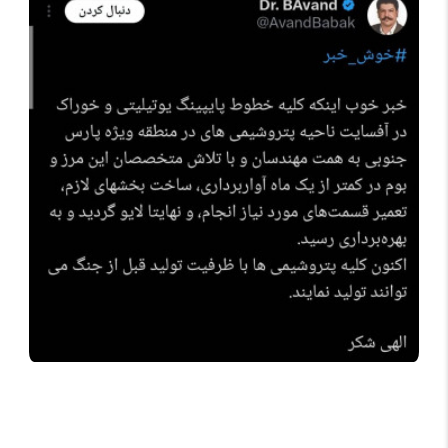
بابک آوند: عضو کارگروه نفت دولت پزشکیان