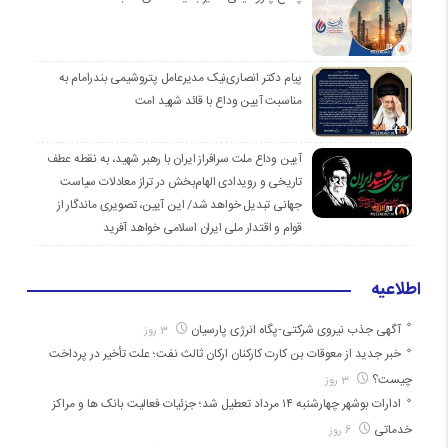
پیام دکتر انصاری‌نیک مدیرعامل پتروشیمی بندرامام به
مناسبت آیین وداع با قائد شهید امت
آیین وداع ملت سرافراز ایران با رهبر شهید، به نقطه عطف
تاریخی و رویدادی الهام‌بخش در تراز معادلات سیاست
جهانی تبدیل خواهد شد/ این آیین، تصویری ماندگار از
قوام و اقتدار ملی ایران اسلامی خواهد آفرید
اطلاعیه
آگهی جذب نیروی شرکتی-پگاه انرژی پارسیان
3 روز
خبر جدید از معوقات بن کارت کارکنان ارکان ثالث نفت؛ علت تأخیر در پرداخت
چیست؟
3 روز
ادارات بوشهر چهارشنبه ۱۴ مرداد تعطیل شد؛ جزئیات فعالیت بانک ها و مراکز
خدماتی
6 روز