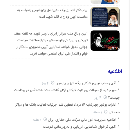
پیام دکتر انصاری‌نیک مدیرعامل پتروشیمی بندرامام به
مناسبت آیین وداع با قائد شهید امت
آیین وداع ملت سرافراز ایران با رهبر شهید، به نقطه عطف
تاریخی و رویدادی الهام‌بخش در تراز معادلات سیاست
جهانی تبدیل خواهد شد/ این آیین، تصویری ماندگار از
قوام و اقتدار ملی ایران اسلامی خواهد آفرید
اطلاعیه
آگهی جذب نیروی شرکتی-پگاه انرژی پارسیان
4 روز
خبر جدید از معوقات بن کارت کارکنان ارکان ثالث نفت؛ علت تأخیر در پرداخت
چیست؟
4 روز
ادارات بوشهر چهارشنبه ۱۴ مرداد تعطیل شد؛ جزئیات فعالیت بانک ها و مراکز
خدماتی
1 هفته
اطلاعیه مدیریت امور مالی شرکت ملی حفاری ایران
1 هفته
آگهی فراخوان شناسایی، ارزیابی و به‌روزرسانی فهرست