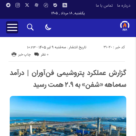
درباره ما
تماس با ما
یکشنبه, ۱۸ مرداد , ۱۴۰۵
کد خبر : 31020
تاریخ انتشار : سه‌شنبه 9 تیر 1405 - 10:23
0 نظر
چاپ خبر
گزارش عملکرد پتروشیمی فن‌آوران | درآمد
سه‌ماهه «شفن» به ۲.۹ همت رسید