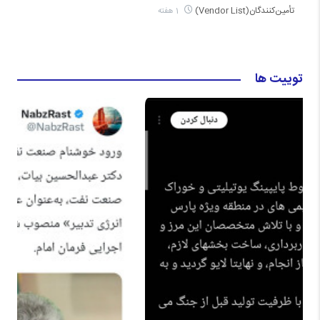
تأمین‌کنندگان(Vendor List)
1 هفته
توییت ها