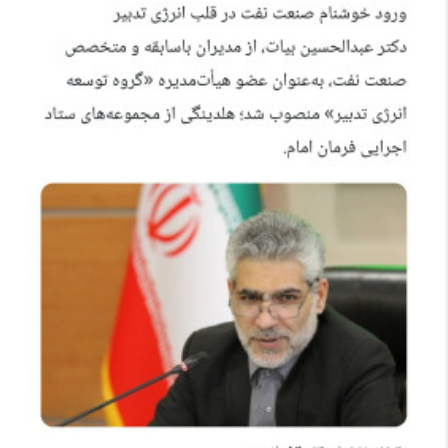
بابک آوند: عضو کارگروه نفت دولت پزشکیان