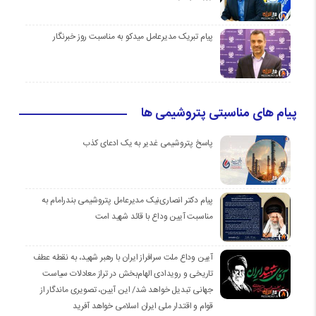
پیام تبریک مدیرعامل میدکو به مناسبت روز خبرنگار
پیام های مناسبتی پتروشیمی ها
پاسخ پتروشیمی غدیر به یک ادعای کذب
پیام دکتر انصاری‌نیک مدیرعامل پتروشیمی بندرامام به
مناسبت آیین وداع با قائد شهید امت
آیین وداع ملت سرافراز ایران با رهبر شهید، به نقطه عطف
تاریخی و رویدادی الهام‌بخش در تراز معادلات سیاست
جهانی تبدیل خواهد شد/ این آیین، تصویری ماندگار از
قوام و اقتدار ملی ایران اسلامی خواهد آفرید