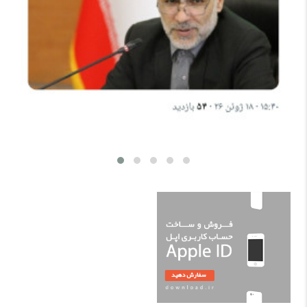
بابک آوند: عضو کارگروه نفت دولت پزشکیان