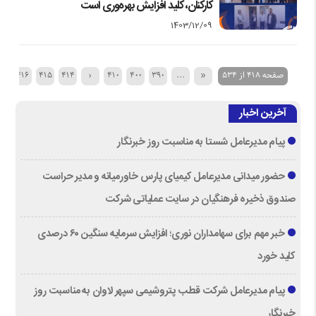
کارکنان، کلید افزایش بهره‌وری است
1403/12/09
صفحه 418 از 534
«
...
390
400
410
‹
414
415
416
17
آخرین اخبار
پیام مدیرعامل شستا به مناسبت روز خبرنگار
حضور میدانی مدیرعامل کیمیای پارس خاورمیانه و مدیر حراست
صندوق ذخیره فرهنگیان در سایت عملیاتی شرکت
خبر مهم برای سهامداران نوری؛ افزایش سرمایه سنگین ۶۰ درصدی
کلید خورد
پیام مدیرعامل شرکت قطب پتروشیمی سپهر لاوان به مناسبت روز
خبرنگار