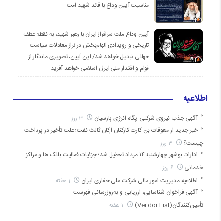
مناسبت آیین وداع با قائد شهید امت
آیین وداع ملت سرافراز ایران با رهبر شهید، به نقطه عطف
تاریخی و رویدادی الهام‌بخش در تراز معادلات سیاست
جهانی تبدیل خواهد شد/ این آیین، تصویری ماندگار از
قوام و اقتدار ملی ایران اسلامی خواهد آفرید
اطلاعیه
آگهی جذب نیروی شرکتی-پگاه انرژی پارسیان
3 روز
خبر جدید از معوقات بن کارت کارکنان ارکان ثالث نفت؛ علت تأخیر در پرداخت
چیست؟
3 روز
ادارات بوشهر چهارشنبه ۱۴ مرداد تعطیل شد؛ جزئیات فعالیت بانک ها و مراکز
خدماتی
6 روز
اطلاعیه مدیریت امور مالی شرکت ملی حفاری ایران
1 هفته
آگهی فراخوان شناسایی، ارزیابی و به‌روزرسانی فهرست
تأمین‌کنندگان(Vendor List)
1 هفته