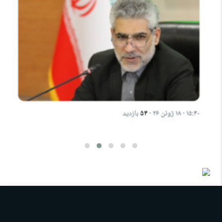
بابک آوند: عضو کارگروه نفت دولت پزشکیان