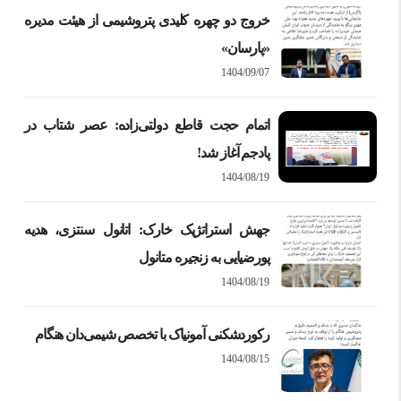
خروج دو چهره کلیدی پتروشیمی از هیئت مدیره
1404/09/07
اتمام حجت قاطع دولتی‌زاده: عصر شتاب در
پادجم آغاز شد!
1404/08/19
جهش استراتژیک خارک: اتانول سنتزی، هدیه
پورضیایی به زنجیره متانول
1404/08/19
رکوردشکنی آمونیاک با تخصص شیمی‌دان هنگام
1404/08/15