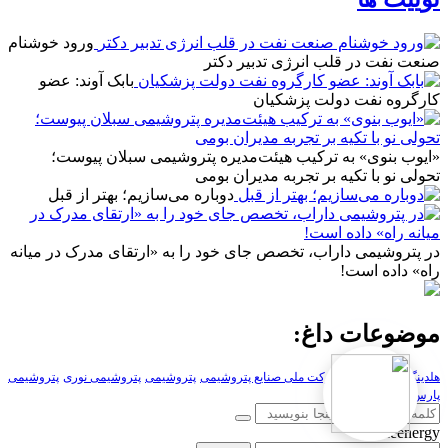
ورود خوشنام
صنعت نفت در قلب انرژی تدبیر دکتر
بابک آوند: عضو
کارگروه نفت دولت پزشکیان
«ایوب بنوی» به ترکیب هیئت‌مدیره پتروشیمی سبلان پیوست؛
تحولی نو با تکیه بر تجربه مدیران بومی
دوباره می‌سازیم؛ بهتر از قبل
در پتروشیمی داراب، تخصص جای خود را به «ارتقای مدرک در میانه
راه» داده است!
موضوعات داغ:
هلدینگ خلیج فارس
شرکت ملی صنایع پتروشیمی
پتروشیمی
پتروشیمی نوری
پتروشیمی
پارس
Mizeenergy