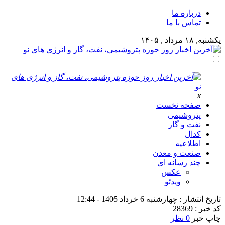
درباره ما
تماس با ما
یکشنبه, ۱۸ مرداد , ۱۴۰۵
x
صفحه نخست
پتروشیمی
نفت و گاز
کدال
اطلاعیه
صنعت و معدن
چند رسانه ای
عکس
ویدئو
تاریخ انتشار : چهارشنبه 6 خرداد 1405 - 12:44
کد خبر : 28369
چاپ خبر
0 نظر