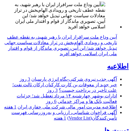
آیین وداع ملت سرافراز ایران با رهبر شهید، به نقطه عطف
تاریخی و رویدادی الهام‌بخش در تراز معادلات سیاست جهانی
تبدیل خواهد شد/ این آیین، تصویری ماندگار از قوام و اقتدار
ملی ایران اسلامی خواهد آفرید
اطلاعیه
آگهی جذب نیروی شرکتی-پگاه انرژی پارسیان
3 روز
خبر جدید از معوقات بن کارت کارکنان ارکان ثالث نفت؛
علت تأخیر در پرداخت چیست؟
3 روز
ادارات بوشهر چهارشنبه ۱۴ مرداد تعطیل شد؛ جزئیات
فعالیت بانک ها و مراکز خدماتی
6 روز
اطلاعیه مدیریت امور مالی شرکت ملی حفاری ایران
1 هفته
آگهی فراخوان شناسایی، ارزیابی و به‌روزرسانی فهرست
تأمین‌کنندگان(Vendor List)
1 هفته
توییت ها