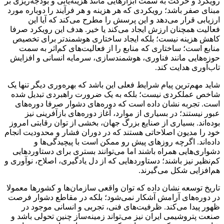
رویکرد و حرکت به سمت ابزارهایی مانند هزینه‌یابی و بودجه‌ریزی بر
مبنای صفر باشد؛ رویکردی که هر هزینه و هر فرآیند را دوباره مورد
ارزیابی قرار می‌دهد و این پرسش را مطرح می‌کند که آیا این
فعالیت همچنان ارزش ایجاد می‌کند یا خیر. هدف این رویکرد صرفا
کاهش هزینه نیست؛ بلکه ایجاد ساختاری هوشمندتر برای تخصیص
منابع است؛ ساختاری که منابع را از فعالیت‌های کم‌اثر به سمت
حوزه‌هایی مانند فناوری، هوشمندسازی، سرمایه انسانی و افزایش
تاب‌آوری هدایت کند.
شاید مهم‌ترین پیام شرایط فعلی این باشد که بهره‌وری دیگر تنها یک
شاخص عملکردی نیست؛ بلکه به یک ضرورت راهبردی تبدیل شده
است. تجربه نشان داده است که دوره‌های دشوار صرفا دوره‌های
عبور نیستند؛ در بسیاری از موارد، آغاز دوره‌های بازآفرینی نیز
بوده‌اند. بسیاری از صنایع بزرگ جهان، بخشی از توان رقابتی امروز
خود را مدیون اصلاحاتی هستند که در دوران فشار و محدودیت انجام
داده‌اند. اگرچه روزهای پیش رو ممکن است با پیچیدگی‌ها و
دشواری‌هایی همراه باشند اما می‌توانند بستری برای دستاوردهایی
کم‌نظیر نیز باشند؛ دستاوردهایی که از دل یادگیری، اصلاح، نوآوری و
هم‌افزایی شکل می‌گیرند.
تاریخ توسعه نشان داده که توان واقعی سازمان‌ها و کشورها معمولا
در دوره‌های آرامش آشکار نمی‌شود؛ بلکه در مقاطع دشوار فرصت
ظهور پیدا می‌کند. ظرفیت‌های فنی، تجربی و انسانی موجود در
صنعت پتروشیمی ایران نیز می‌تواند زمینه‌ساز چنین تحولی باشد و