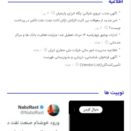
اطلاعیه
آگهی جذب نیروی شرکتی-پگاه انرژی پارسیان
4 روز
خبر جدید از معوقات بن کارت کارکنان ارکان ثالث نفت؛ علت تأخیر در پرداخت
چیست؟
4 روز
ادارات بوشهر چهارشنبه ۱۴ مرداد تعطیل شد؛ جزئیات فعالیت بانک ها و مراکز
خدماتی
1 هفته
اطلاعیه مدیریت امور مالی شرکت ملی حفاری ایران
1 هفته
آگهی فراخوان شناسایی، ارزیابی و به‌روزرسانی فهرست
تأمین‌کنندگان(Vendor List)
1 هفته
توییت ها