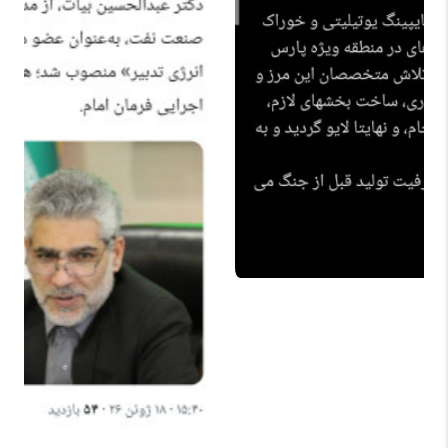
بابک آوند: عضو کارگروه نفت دولت پزشکیان