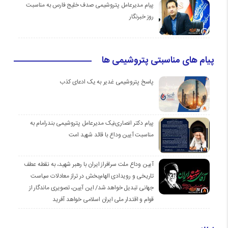
پیام مدیرعامل پتروشیمی صدف خلیج فارس به مناسبت
روز خبرنگار
پیام های مناسبتی پتروشیمی ها
پاسخ پتروشیمی غدیر به یک ادعای کذب
پیام دکتر انصاری‌نیک مدیرعامل پتروشیمی بندرامام به
مناسبت آیین وداع با قائد شهید امت
آیین وداع ملت سرافراز ایران با رهبر شهید، به نقطه عطف
تاریخی و رویدادی الهام‌بخش در تراز معادلات سیاست
جهانی تبدیل خواهد شد/ این آیین، تصویری ماندگار از
قوام و اقتدار ملی ایران اسلامی خواهد آفرید