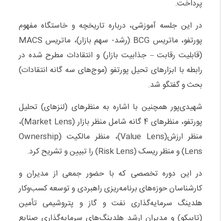
پرداخت.
در این جلسه آموزشی، درباره تاریخچه و خاستگاه مفهوم
پورتفو، ماتریس BCG (رشد- سهم بازار)، ماتریس MACS
(قابلیت رقابت – جذابیت بازار) و انتقادات مطرح شده در
رابطه با ابزارهای تحیل پورتفو (موج‌های سه گانه انتقادات)
بحث و گفتگو شد.
شهیدی‌پور همچنین با اشاره به منظرهای (لنزهای) تحلیل
پورتفو، منظرهای 4 گانه شامل منظر بازار (Market Lens)،
منظر ارزش(Value Lens)، منظر مالکیت (ِOwnership
Lens) و منظر ریسک (Risk Lens) را تبیین و تشریح کرد.
در این دوره تخصصی که با حضور جمعی از مدیران و
کارشناسان حوزه‌های برنامه‌ریزی راهبردی و توسعه کسب‌وکار
هلدینگ سرمایه‌گذاری نفت و گاز و پتروشیمی تأمین
(تاپیکو) و مدیران ارشد هلدینگ‌های سرمایه‌گذاری صنایع