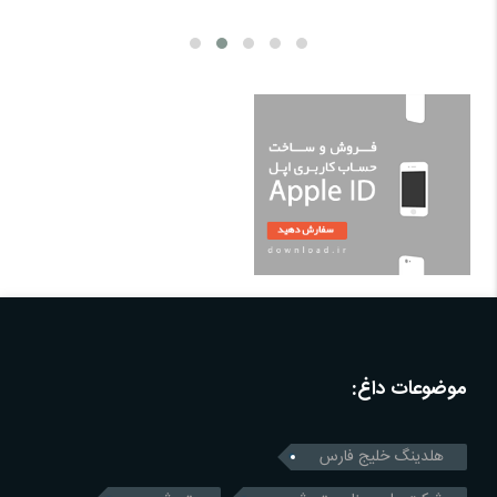
‌مدیره پتروشیمی سبلان پیوست؛ تحولی نو با تکیه بر
موضوعات داغ:
هلدینگ خلیج فارس