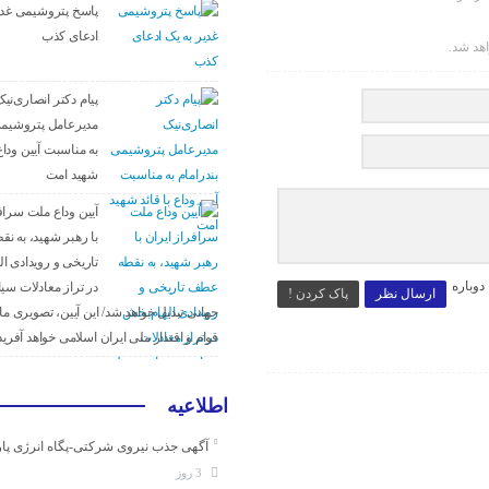
پاسخ پتروشیمی غدی
ادعای کذب
اهد شد.
پیام دکتر انصاری‌نی
مدیرعامل پتروشیمی
به مناسبت آیین وداع 
شهید امت
آیین وداع ملت سراف
با رهبر شهید، به 
تاریخی و رویدادی ا
وباره
در تراز معادلات س
ارسال نظر
پاک کردن !
جهانی تبدیل خواهد شد/ این آیین، تصویری مان
قوام و اقتدار ملی ایران اسلامی خواهد آفرید
اطلاعیه
آگهی جذب نیروی شرکتی-پگاه انرژی پا
3 روز