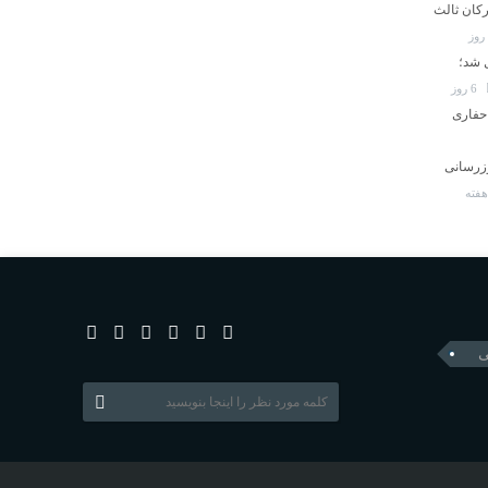
رکان ثالث
اد تعطیل شد؛
6 روز
حفاری
وزرسانی
ی