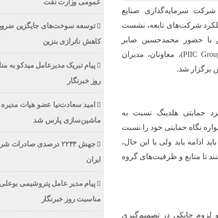
عمومی وزارت نفت
رکت سرمایه‌گذاری صنایع
ملکرد شرکت‌های تابعه، نشست
توسعه سوخت‌های جایگزین ضرور
 با حضور محمدحسین صابر
کاهش ناترازی بنزین
مدیرعامل هلدینگ سرمایه‌گذاری صنایع پتروشیمی (PIIC Group)، معاونان، مدیران
پیام تبریک مدیرعامل میدکو به م
 برگزار شد.
روز خبرنگار
امید سعادت‌نیا عضو هیات مدیره
رد حمایتی هلدینگ نسبت به
ماشین‌سازی پارس شد
ی زیرمجموعه، اظهار داشت: هلدینگ PIIC همواره نگاه حمایتی خود را نسبت
د ادامه یابد ولی با این حال،
جهش ۲۲۴۴ درصدی صادرات 
د تا منابع و ظرفیت‌های گروه
ایران
پیام مدیر عامل پتروشیمی بوعلی 
مناسبت روز خبرنگار
کشور و لزوم چابکی در تصمیم‌گیری