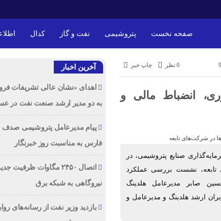
صفحه نخست
پتروشیمی
نفت و گاز
کدال
اطلاع
0 نظر
چاپ خبر
آخرین اخبار
اهدای «نشان عالی تشریفات فرو
ه برنامه‌محوری، انضباط مالی و
دوباره می‌سازیم؛ بهتر از قبل
به دو مدیر ارشد صنعت نفت در عس
«ایوب بنوی» به ترکیب هیئت‌مدیره پتروشیمی سبلان
پیوست؛ تحولی نو با تکیه بر تجربه مدیران بومی
پیام مدیرعامل پتروشیمی صدف خ
فارس به مناسبت روز خبرنگار
یه‌گذاری صنایع پتروشیمی، در
اتصال ۲۴۵۰ مگاوات ظرفیت جدی
 تابعه، نشست بررسی عملکرد
نیروگاهی به شبکه برق
ین صابر مدیرعامل هلدینگ
می (PIIC Group)، معاونان، مدیران ارشد هلدینگ و مدیرعامل و
بازدید وزیر نفت از رسانه‌های روا