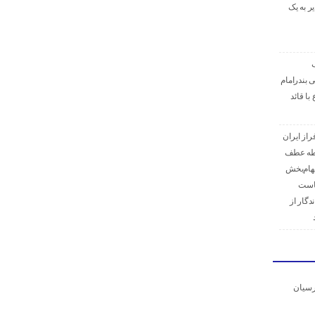
ر به یک
ک
 بندرامام
با قائد
راز ایران
نقطه عطف
لهام‌بخش
یاست
دگار از
رسیان