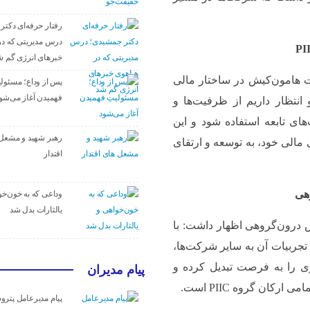
رفتار حرفه‌ای دکت
درس مدیریتی که در
PI
خبرهای انرژی گم ش
کلیدی شرکت هامون‌کیش در ساختار مالی
پس از وداع؛ مسئولی
فهمیدن آغاز می‌شو
نتظار داریم از ظرفیت‌ها و
ای تابعه استفاده شود و این
رهبر شهید و مشعل
ی مالی خود، به توسعه و ارتقای
اقتدار
وهی
وداعی که به خون‌خو
یالثارات بدل شد
زش درون‌گروهی اظهار داشت: با
تجربیات آن به سایر شرکت‌ها،
ری را به فرصت تبدیل کرده و
پیام مدیران
کان گروه PIIC است.
پیام مدیرعامل پتر