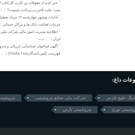
خبر جدید از معوقات بن کارت کارکنان ا
نفت؛ علت تأخیر در پرداخت چیست؟
3 روز
ادارات بوشهر چهارشنبه ۱۴ مرد
جزئیات فعالیت بانک ها و مراکز خدماتی
اطلاعیه مدیریت امور مالی شرکت ملی 
ایران
1 هفته
آگهی فراخوان شناسایی، ارزیابی و به‌ر
فهرست تأمین‌کنندگان(Vendor List)
1 هفته
عات داغ:
ینگ خلیج فارس
شرکت ملی صنایع پتروشیمی
پتروشیم
روشیمی نوری
پتروشیمی پارس