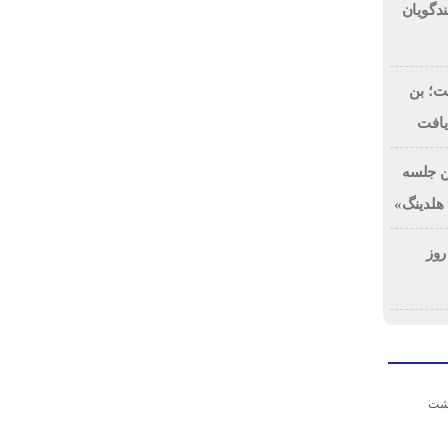
دگویان
ت؛ بن
ین جلسه
هلدینگ»
روز
اشت