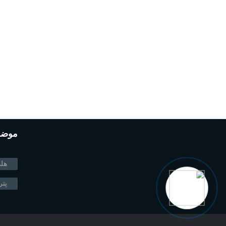
موضو
هلد
پت