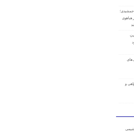
ر جمشیدی؛
 هیاهوی
د
تِ
د
 های
اهی و
وشیمی