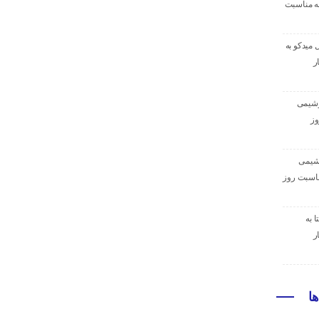
ه مناسبت
 میدکو به
ر
وشیمی
وز
وشیمی
ناسبت روز
 به
ر
ا