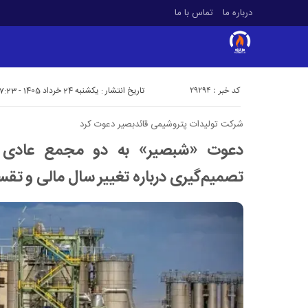
درباره ما
تماس با ما
کد خبر : 29294
تاریخ انتشار : یکشنبه 24 خرداد 1405 - 17:23
شرکت تولیدات پتروشیمی قائدبصیر دعوت کرد
دعوت «شبصیر» به دو مجمع عادی سال
تصمیم‌گیری درباره تغییر سال مالی و تق
در پتروشیمی داراب، تخصص جای خود را به «ارتقای
مدرک در میانه راه» داده است!