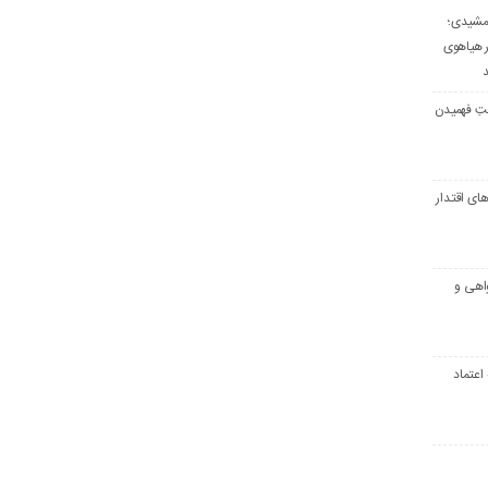
جمشیدی؛
 هیاهوی
د
تِ فهمیدن
ای اقتدار
اهی و
 اعتماد