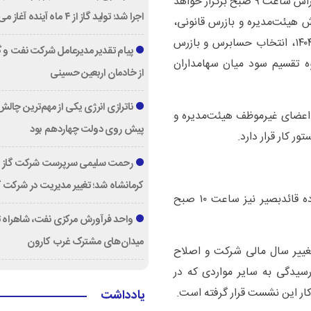
بر اساس آگهی منتشر شده، مجمع عمومی عادی سالیانه رأس ساعت ۹ صبح برگزار خواهد
اجرا شد؛ تولید گاز از ۴ ماه آینده آغاز می‌شود
 هیئت‌مدیره و بازرس قانونی،
بررسی و تصویب صورت‌های مالی منتهی به ۲۹ اسفند ۱۴۰۴، انتخاب حسابرس و بازرس
پیام تقدیر مدیرعامل شركت نفت و گا
وه تقسیم سود میان سهامداران
از خادمان اربعین حسینی
ناترازی انرژی یکی از مهم‌ترین چال
 اعضای غیرموظف هیئت‌مدیره و
پیش روی دولت چهاردهم بود
 کار قرار دارد.
رحمت سلیمی سرپرست شرکت گاز ا
کرمانشاه شد؛ تغییر مدیریت در شرکت گ
همزمان با مجمع عادی سالیانه، مجمع عمومی فوق‌العاده قائدبصیر نیز ساعت ۱۰ صبح
واحد فرآورش مرکزی نفت، شاهراه 
میدان‌های مشترک غرب کارون
غییر سال مالی شرکت و اصلاح
ن رسیدگی به سایر مواردی که در
کار این نشست قرار گرفته است.
یادداشت