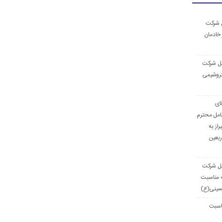
ل شركت
 خادمان
مل شرکت
تروشیمی
ای
امل محترم
از به
ربعین
مل شركت
ه مناسبت
حسینی(ع)
ناسبت