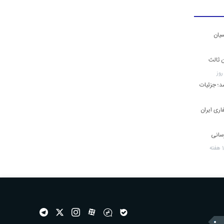
یان
ن ثالث
اد تعطیل شد؛ جزئیات
ری ایران
رسانی