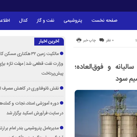
صفحه نخست
پتروشیمی
نفت و گاز
کدال
اطلاعی
0 نظر
چاپ خبر
آخرین اخبار
مالکیت زمین ۳۲ هکتاری مسکن 
وزارت نفت قطعی شد | مهلت تازه برا
یانه و فوق‌العاده؛
پیش‌پرداخت
سیم سود
نقش نانوفناوری در کاهش مصرف ا
دوره آموزشی امداد، نجات و كمك‌ها
در سایت فرآورش اسكید برگزار شد
مدیرعامل پتروشیمی بندر امام بر ارت