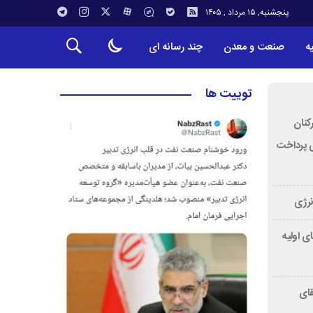
پنجشنبه, ۱۵ مرداد , ۱۴۰۵
ه
صنعت و معدن
چند رسانه ای
توییت ها
کارکنان
ی پرداخت
نرژی
ی اولیه
قای
بابک آوند: عضو کارگروه نفت دولت پزشکیان