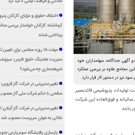
آمادگی و فرهنگ ایمنی تأکید کرد
اختلاف حقوق و مزایای کارکنان پتر
کرمانشاه؛ کارکنان خواستار بررسی عدا
پرداختی شدند
دوباره می‌سازیم؛ بهتر از قبل
پیوست؛ تحولی نو با تکیه بر تجر
مهلت ۱۵ روزه مجلس برای تعیین 
مدیریت هلدینگ خلیج فارس؛ سرنوش
و آگهی جداگانه، سهامداران خود
این مجامع علاوه بر بررسی عملکرد
شریعتمداری چه می‌شود؟
تغییر مدیریتی در شرکت گاز قزوین؛
کت تولیدات پتروشیمی قائدبصیر
صالحی با حکم شرکت ملی گاز منصوب
الیانه و فوق‌العاده این شرکت
تغییر مدیریتی در شرکت گاز گیلان؛ 
دانائی به عنوان سرپرست منصوب شد
بازسازی پالایشگاه سوم پارس جنوبی