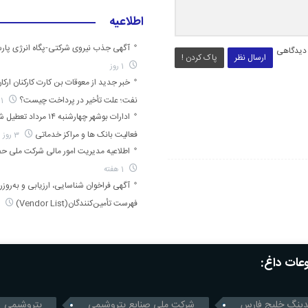
اطلاعیه
آگهی جذب نیروی شرکتی-پگاه انرژی پارس
 دیدگاهی
ارسال نظر
پاک کردن !
1 روز
خبر جدید از معوقات بن کارت کارکنان ارکا
نفت؛ علت تأخیر در پرداخت چیست؟
1 روز
ادارات بوشهر چهارشنبه ۱۴ مرد
فعالیت بانک ها و مراکز خدماتی
3 روز
اطلاعیه مدیریت امور مالی شرکت ملی حفا
1 هفته
آگهی فراخوان شناسایی، ارزیابی و به‌روز
فهرست تأمین‌کنندگان(Vendor List)
1 هفته
ات داغ:
دینگ خلیج فارس
شرکت ملی صنایع پتروشیمی
پتروشیمی