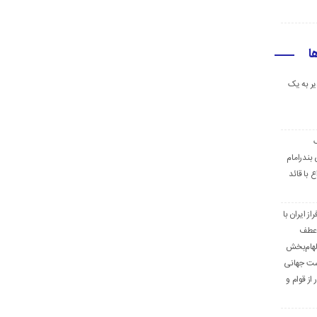
ا
ر به یک
ک
بندرامام
 با قائد
ز ایران با
 عطف
لهام‌بخش
است جهانی
از قوام و