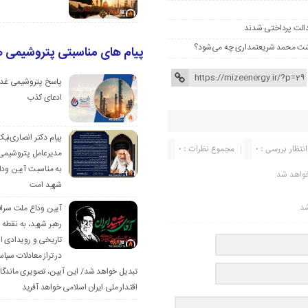
عدالت پرداختی شدند
پیام های مناسبتی پتروشیمی ه
پاسخ پتروشیمی غدی
ادعای کذب
پیام دکتر انصاری‌نی
انتظار بررسی : 0
مجموع نظرات : 0
مدیرعامل پتروشیمی 
به مناسبت آیین وداع
واهد شد.
شهید امت
شد.
آیین وداع ملت سرافرا
رهبر شهید، به نقطه
تاریخی و رویدادی ا
در تراز معادلات سی
تبدیل خواهد شد/ این آیین، تصویری ماندگار 
اقتدار ملی ایران اسلامی خواهد آفرید