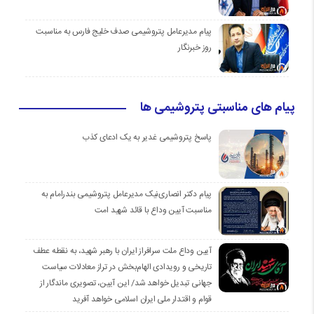
پیام مدیرعامل پتروشیمی صدف خلیج فارس به مناسبت
روز خبرنگار
پیام های مناسبتی پتروشیمی ها
پاسخ پتروشیمی غدیر به یک ادعای کذب
پیام دکتر انصاری‌نیک مدیرعامل پتروشیمی بندرامام به
مناسبت آیین وداع با قائد شهید امت
آیین وداع ملت سرافراز ایران با رهبر شهید، به نقطه عطف
تاریخی و رویدادی الهام‌بخش در تراز معادلات سیاست
جهانی تبدیل خواهد شد/ این آیین، تصویری ماندگار از
قوام و اقتدار ملی ایران اسلامی خواهد آفرید