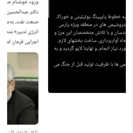
بابک آوند: عضو کارگروه نفت دولت پزشکیان