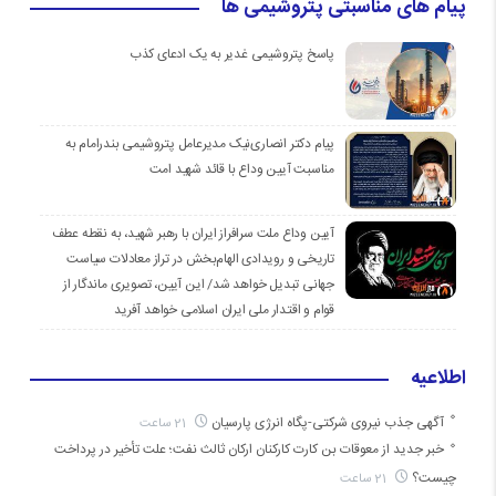
پیام های مناسبتی پتروشیمی ها
پاسخ پتروشیمی غدیر به یک ادعای کذب
پیام دکتر انصاری‌نیک مدیرعامل پتروشیمی بندرامام به
مناسبت آیین وداع با قائد شهید امت
آیین وداع ملت سرافراز ایران با رهبر شهید، به نقطه عطف
تاریخی و رویدادی الهام‌بخش در تراز معادلات سیاست
جهانی تبدیل خواهد شد/ این آیین، تصویری ماندگار از
قوام و اقتدار ملی ایران اسلامی خواهد آفرید
اطلاعیه
آگهی جذب نیروی شرکتی-پگاه انرژی پارسیان
21 ساعت
خبر جدید از معوقات بن کارت کارکنان ارکان ثالث نفت؛ علت تأخیر در پرداخت
چیست؟
21 ساعت