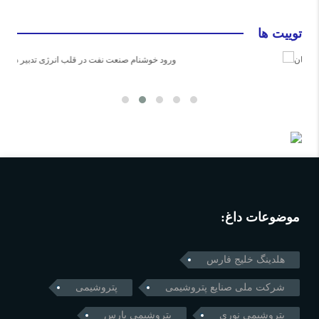
توییت ها
بابک آوند: عضو کارگروه نفت دولت پزشکیان
موضوعات داغ:
هلدینگ خلیج فارس
شرکت ملی صنایع پتروشیمی
پتروشیمی
پتروشیمی نوری
پتروشیمی پارس