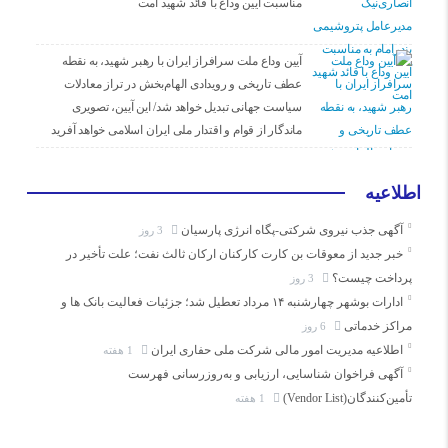
مناسبت آیین وداع با قائد شهید امت
آیین وداع ملت سرافراز ایران با رهبر شهید، به نقطه
عطف تاریخی و رویدادی الهام‌بخش در تراز معادلات
سیاست جهانی تبدیل خواهد شد/ این آیین، تصویری
ماندگار از قوام و اقتدار ملی ایران اسلامی خواهد آفرید
اطلاعیه
آگهی جذب نیروی شرکتی-پگاه انرژی پارسیان
3 روز
خبر جدید از معوقات بن کارت کارکنان ارکان ثالث نفت؛ علت تأخیر در
پرداخت چیست؟
3 روز
ادارات بوشهر چهارشنبه ۱۴ مرداد تعطیل شد؛ جزئیات فعالیت بانک ها و
مراکز خدماتی
6 روز
اطلاعیه مدیریت امور مالی شرکت ملی حفاری ایران
1 هفته
آگهی فراخوان شناسایی، ارزیابی و به‌روزرسانی فهرست
تأمین‌کنندگان(Vendor List)
1 هفته