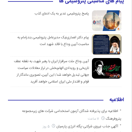
پیام های مناسبتی پتروشیمی ها
پاسخ پتروشیمی غدیر به یک ادعای کذب
پیام دکتر انصاری‌نیک مدیرعامل پتروشیمی بندرامام به
مناسبت آیین وداع با قائد شهید امت
آیین وداع ملت سرافراز ایران با رهبر شهید، به نقطه عطف
تاریخی و رویدادی الهام‌بخش در تراز معادلات سیاست
جهانی تبدیل خواهد شد/ این آیین، تصویری ماندگار از
قوام و اقتدار ملی ایران اسلامی خواهد آفرید
اطلاعیه
اطلاعیه برای پذیرفته شدگان آزمون استخدامی شرکت های زیرمجموعه
پتروفرهنگ
7 ساعت
آگهی جذب نیروی شرکتی-پگاه انرژی پارسیان
5 روز