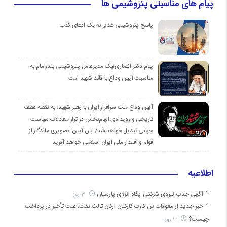
پیام های مناسبتی پتروشیمی ها
پاسخ پتروشیمی غدیر به یک ادعای کذب
پیام دکتر انصاری‌نیک مدیرعامل پتروشیمی بندرامام به
مناسبت آیین وداع با قائد شهید امت
آیین وداع ملت سرافراز ایران با رهبر شهید، به نقطه عطف
تاریخی و رویدادی الهام‌بخش در تراز معادلات سیاست
جهانی تبدیل خواهد شد/ این آیین، تصویری ماندگار از
قوام و اقتدار ملی ایران اسلامی خواهد آفرید
اطلاعیه
آگهی جذب نیروی شرکتی-پگاه انرژی پارسیان
3 روز
خبر جدید از معوقات بن کارت کارکنان ارکان ثالث نفت؛ علت تأخیر در پرداخت
چیست؟
3 روز