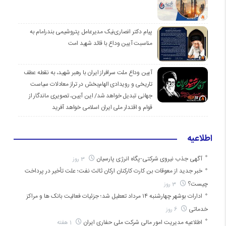
پیام دکتر انصاری‌نیک مدیرعامل پتروشیمی بندرامام به
مناسبت آیین وداع با قائد شهید امت
آیین وداع ملت سرافراز ایران با رهبر شهید، به نقطه عطف
تاریخی و رویدادی الهام‌بخش در تراز معادلات سیاست
جهانی تبدیل خواهد شد/ این آیین، تصویری ماندگار از
قوام و اقتدار ملی ایران اسلامی خواهد آفرید
اطلاعیه
آگهی جذب نیروی شرکتی-پگاه انرژی پارسیان
3 روز
خبر جدید از معوقات بن کارت کارکنان ارکان ثالث نفت؛ علت تأخیر در پرداخت
چیست؟
3 روز
ادارات بوشهر چهارشنبه ۱۴ مرداد تعطیل شد؛ جزئیات فعالیت بانک ها و مراکز
خدماتی
6 روز
اطلاعیه مدیریت امور مالی شرکت ملی حفاری ایران
1 هفته