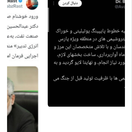
بابک آوند: عضو کارگروه نفت دولت پزشکیان